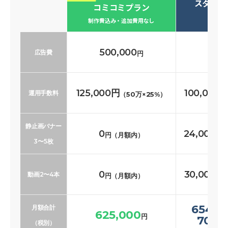
スタンダ
コミコミプラン
必要な
制作費込み・追加費用なし
500,000
500
広告費
円
125,000円
100,000
運用手数料
（50万×25%）
静止画バナー
0
24,000〜
円（月額内）
3〜5枚
0
30,000〜
動画2〜4本
円（月額内）
654,0
月額合計
625,000
円
700,
（税別）