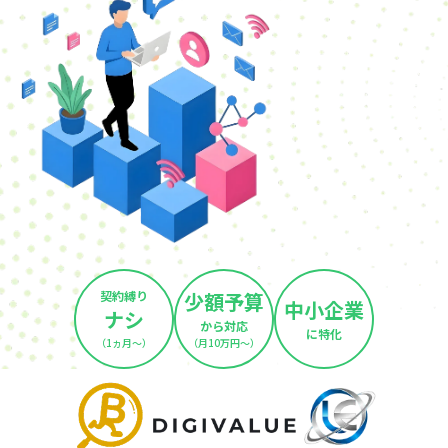
契約縛り
少額予算
中小企業
ナシ
から対応
に特化
（1ヵ月～）
（月10万円～）