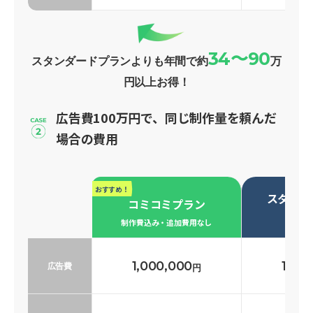
34〜90
スタンダードプランよりも年間で約
万
円以上お得！
広告費100万円で、同じ制作量を頼んだ
場合の費用
おすすめ！
スタンダ
コミコミプラン
必要な
制作費込み・追加費用なし
1,000,000
1,00
広告費
円