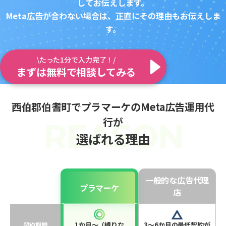
してお伝えします。
Meta広告が合わない場合は、正直にその理由もお伝えしま
す。
\たった1分で入力完了！/
まずは無料で相談してみる
西伯郡伯耆町でプラマーケのMeta広告運用代
行が
選ばれる理由
一般的な広告代理
プラマーケ
店
1か月〜（縛りな
3〜6か月の最低契約が
契約期間