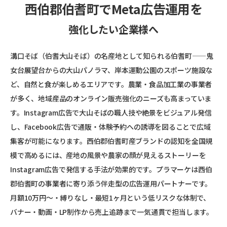
西伯郡伯耆町でMeta広告運用を
強化したい企業様へ
溝口そば（伯耆大山そば）の名産地として知られる伯耆町——鬼
女台展望台からの大山パノラマ、岸本運動公園のスポーツ施設な
ど、自然と食が楽しめるエリアです。農業・食品加工業の事業者
が多く、地域産品のオンライン販売強化のニーズも高まっていま
す。Instagram広告で大山そばの職人技や絶景をビジュアル発信
し、Facebook広告で通販・体験予約への誘導を図ることで広域
集客が可能になります。西伯郡伯耆町産ブランドの認知を全国規
模で高めるには、産地の風景や農家の顔が見えるストーリーを
Instagram広告で発信する手法が効果的です。プラマーケは西伯
郡伯耆町の事業者に寄り添う伴走型の広告運用パートナーです。
月額10万円〜・縛りなし・最短1ヶ月という低リスクな体制で、
バナー・動画・LP制作から売上追跡まで一気通貫で担当します。