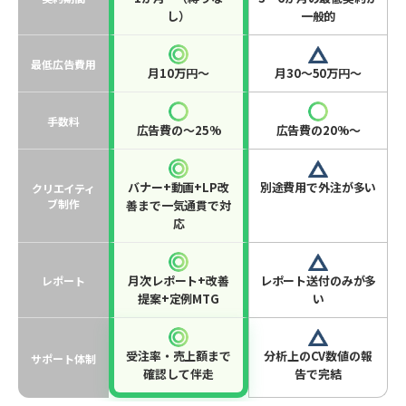
し）
一般的
最低広告費用
月10万円〜
月30〜50万円〜
手数料
広告費の〜25%
広告費の20%〜
バナー+動画+LP改
別途費用で外注が多い
クリエイティ
ブ制作
善まで一気通貫で対
応
月次レポート+改善
レポート送付のみが多
レポート
提案+定例MTG
い
受注率・売上額まで
分析上のCV数値の報
サポート体制
確認して伴走
告で完結