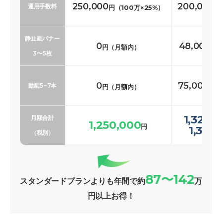
250,000
200,000
運用手数料
円（100万×25%）
円
静止画バナー
0
48,000〜
円（月額内）
3〜5枚
0
75,000〜1
動画5~7本
円（月額内）
1,323,
月額合計
1,250,000
円
1,369
（税別）
87〜142
スタンダードプランよりも年間で約
万
円以上お得！