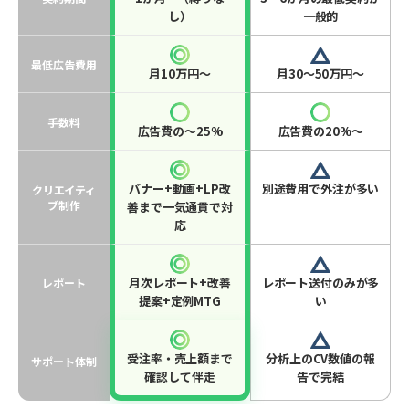
し）
一般的
最低広告費用
月10万円〜
月30〜50万円〜
手数料
広告費の〜25%
広告費の20%〜
バナー+動画+LP改
別途費用で外注が多い
クリエイティ
ブ制作
善まで一気通貫で対
応
月次レポート+改善
レポート送付のみが多
レポート
提案+定例MTG
い
受注率・売上額まで
分析上のCV数値の報
サポート体制
確認して伴走
告で完結