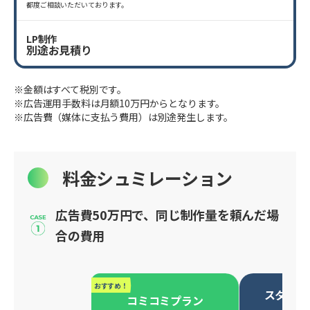
都度ご相談いただいております。
LP制作
別途お見積り
※金額はすべて税別です。
※広告運用手数料は月額10万円からとなります。
※広告費（媒体に支払う費用）は別途発生します。
料金シュミレーション
広告費50万円で、同じ制作量を頼んだ場
合の費用
おすすめ！
スタンダ
コミコミプラン