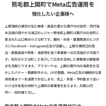
熊毛郡上関町でMeta広告運用を
強化したい企業様へ
上関海峡の潮流が生む絶景・長島の豊かな瀬戸内の自然・四代海
水浴場の穏やかな海辺のレジャー――熊毛郡上関町は瀬戸内の自然に
恵まれた山口県の小さな町です。観光・水産・農業関連のビジネ
スにFacebook・Instagram広告が活躍し、上関大橋周辺の宿
泊・飲食施設や鮮魚・海産物を扱う事業者への広告設計が可能で
す。地方の小さな町こそ先行して広告を活用した事業者が顧客接
点を先取りできます。プラマーケは、上関の瀬戸内の海景色を活
かしたバナー・動画制作から、LPの整備、Meta広告の継続的な運
用改善まで一気通貫で対応します。売上・来客・予約数まで追い
かける伴走型の体制で上関町の事業者を支えます。月額10万
円〜・契約縛りなし。