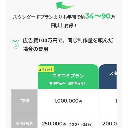
34〜90
スタンダードプランよりも年間で約
万
円以上お得！
広告費100万円で、同じ制作量を頼んだ
場合の費用
おすすめ！
スタンダ
コミコミプラン
必要な
制作費込み・追加費用なし
1,000,000
1,00
広告費
円
250,000
200,000
運用手数料
円（100万×25%）
円