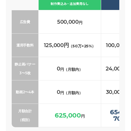
必要な
制作費込み・追加費用なし
500,000
500
広告費
円
125,000円
100,000
運用手数料
（50万×25%）
静止画バナー
0
24,000〜
円（月額内）
3〜5枚
0
30,000〜
動画2〜4本
円（月額内）
654,0
月額合計
625,000
円
700,
（税別）