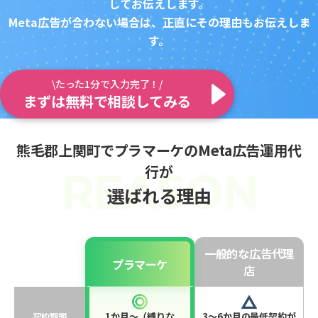
してお伝えします。
Meta広告が合わない場合は、正直にその理由もお伝えしま
す。
\たった1分で入力完了！/
まずは無料で相談してみる
熊毛郡上関町でプラマーケのMeta広告運用代
行が
選ばれる理由
一般的な広告代理
プラマーケ
店
1か月〜（縛りな
3〜6か月の最低契約が
契約期間