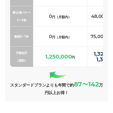
静止画バナー
0
48,000〜
円（月額内）
3〜5枚
0
75,000〜1
動画5~7本
円（月額内）
1,323,
月額合計
1,250,000
円
1,369
（税別）
87〜142
スタンダードプランよりも年間で約
万
円以上お得！