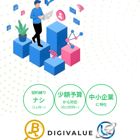
契約縛り
少額予算
中小企業
ナシ
から対応
に特化
（1ヵ月～）
（月10万円～）