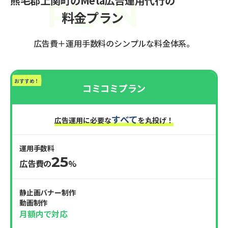
熊毛郡上関町のMeta広告運用代行の
料金プラン
広告費＋運用手数料のシンプルな料金体系。
おすすめ！
コミコミプラン
すべて
広告運用に必要な
を丸投げ！
運用手数料
25
広告費の
%
静止画バナー制作
動画制作
月額内で対応