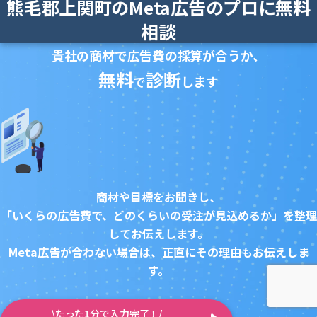
熊毛郡上関町のMeta広告のプロに無料
相談
貴社の商材で広告費の採算が合うか、
無料
診断
で
します
商材や目標をお聞きし、
「いくらの広告費で、どのくらいの受注が見込めるか」を整理
してお伝えします。
Meta広告が合わない場合は、正直にその理由もお伝えしま
す。
\たった1分で入力完了！/