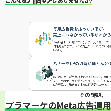
こんな
はありませんか?
毎月広告費を払っているが、
売上につながっているかわか
お問い合わせは増えているように見える。だが
何件受注できて、いくら売上が立ったのかは把
いない。
バナーやLPの改善がほとんど
い
広告のバナーが半年以上変わっていない。新し
くても別料金。ランディングページ（LP）の改
に別発注で、動き出すまでに何週間もかかる。
その課題、
プラマーケのMeta広告運