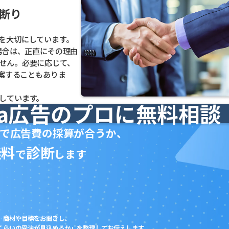
断り
を大切にしています。
場合は、正直にその理由
せん。必要に応じて、
提案することもありま
しています。
ta広告のプロに無料相談
で広告費の採算が合うか、
無料
診断
で
します
商材や目標をお聞きし、
くらいの受注が見込めるか」を整理してお伝えします。