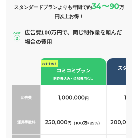
34〜90
スタンダードプランよりも年間で約
万
円以上お得！
広告費100万円で、同じ制作量を頼んだ
場合の費用
おすすめ！
スタンダ
コミコミプラン
必要な
制作費込み・追加費用なし
1,000,000
1,00
広告費
円
250,000
200,000
運用手数料
円（100万×25%）
円