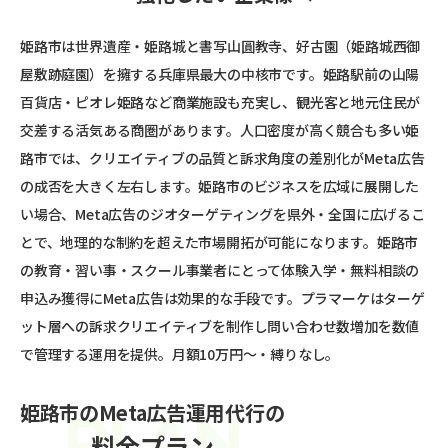
姫路市は世界遺産・姫路城と書写山圓教寺、好古園（姫路城西御
屋敷跡庭園）を擁する兵庫県最大の中核市です。姫路駅前の山陽
百貨店・ピオレ姫路など商業施設も充実し、観光客と地元住民が
交差する活気ある商圏があります。人口密度が高く競合も多い姫
路市では、クリエイティブの品質と訴求角度の差別化がMeta広告
の成否を大きく左右します。姫路市のビジネスを広域に展開した
い場合、Meta広告のジオターゲティングを県外・全国に広げるこ
とで、地理的な制約を超えた市場開拓が可能になります。姫路市
の教育・習い事・スクール事業者にとって体験入学・無料相談の
申込み獲得にMeta広告は効果的な手段です。プラマーケはターゲ
ット層への訴求クリエイティブを制作し問い合わせ数増加を数値
で管理する運用を提供。月額10万円〜・縛りなし。
姫路市のMeta広告運用代行の
料金プラン