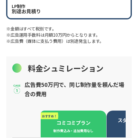
LP制作
別途お見積り
※金額はすべて税別です。
※広告運用手数料は月額10万円からとなります。
※広告費（媒体に支払う費用）は別途発生します。
料金シュミレーション
広告費50万円で、同じ制作量を頼んだ場
合の費用
おすすめ！
スタンダ
コミコミプラン
必要な
制作費込み・追加費用なし