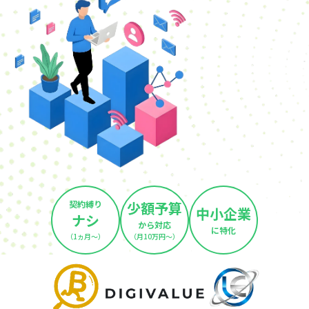
契約縛り
少額予算
中小企業
ナシ
から対応
に特化
（1ヵ月～）
（月10万円～）