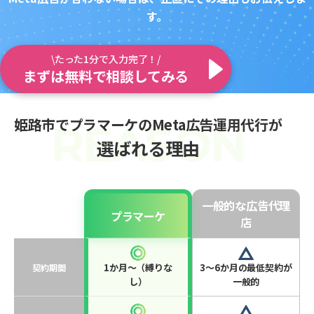
す。
\たった1分で入力完了！/
まずは無料で相談してみる
姫路市でプラマーケのMeta広告運用代行が
選ばれる理由
一般的な広告代理
プラマーケ
店
1か月〜（縛りな
3〜6か月の最低契約が
契約期間
し）
一般的