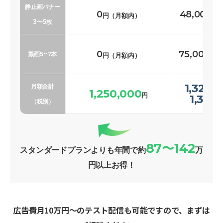
静止画バナー
0
48,000〜
円（月額内）
3〜5枚
0
75,000〜1
動画5~7本
円（月額内）
1,323,
月額合計
1,250,000
円
1,369
（税別）
87〜142
スタンダードプランよりも年間で約
万
円以上お得！
広告費月10万円〜のテスト配信も可能ですので、まずは