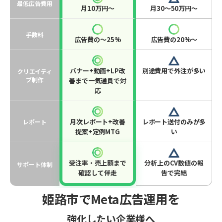
最低広告費用
月10万円〜
月30〜50万円〜
手数料
広告費の〜25%
広告費の20%〜
バナー+動画+LP改
別途費用で外注が多い
クリエイティ
ブ制作
善まで一気通貫で対
応
月次レポート+改善
レポート送付のみが多
レポート
提案+定例MTG
い
受注率・売上額まで
分析上のCV数値の報
サポート体制
確認して伴走
告で完結
姫路市でMeta広告運用を
強化したい企業様へ