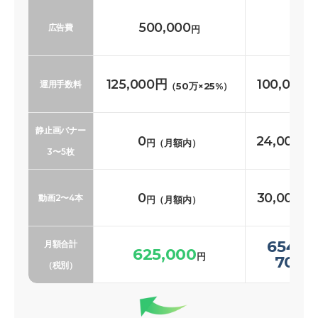
500,000
500
広告費
円
125,000円
100,000
運用手数料
（50万×25%）
静止画バナー
0
24,000〜
円（月額内）
3〜5枚
0
30,000〜
動画2〜4本
円（月額内）
654,0
月額合計
625,000
円
700,
（税別）