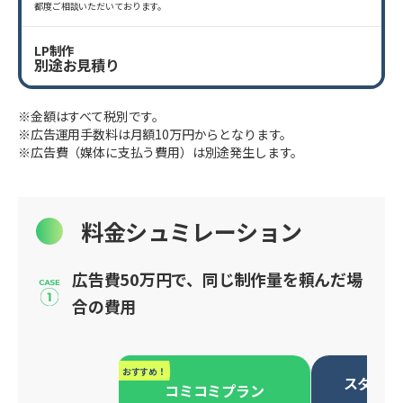
都度ご相談いただいております。
LP制作
別途お見積り
※金額はすべて税別です。
※広告運用手数料は月額10万円からとなります。
※広告費（媒体に支払う費用）は別途発生します。
料金シュミレーション
広告費50万円で、同じ制作量を頼んだ場
合の費用
おすすめ！
スタンダ
コミコミプラン