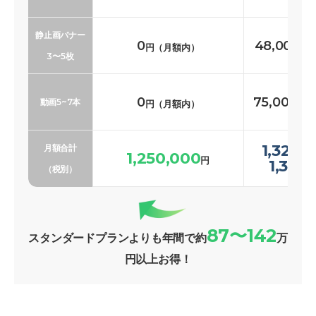
静止画バナー
0
48,000〜
円（月額内）
3〜5枚
0
75,000〜1
動画5~7本
円（月額内）
1,323,
月額合計
1,250,000
円
1,369
（税別）
87〜142
スタンダードプランよりも年間で約
万
円以上お得！