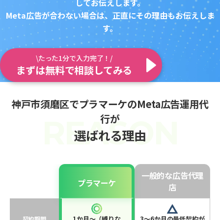
してお伝えします。
Meta広告が合わない場合は、正直にその理由もお伝えしま
す。
\たった1分で入力完了！/
まずは無料で相談してみる
神戸市須磨区でプラマーケのMeta広告運用代
行が
選ばれる理由
一般的な広告代理
プラマーケ
店
1か月〜（縛りな
3〜6か月の最低契約が
契約期間