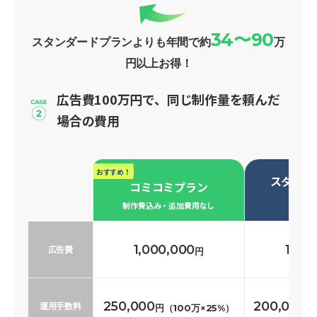
34〜90
スタンダードプランよりも年間で約
万
円以上お得！
広告費100万円で、同じ制作量を頼んだ
場合の費用
おすすめ！
スタンダ
コミコミプラン
必要な
制作費込み・追加費用なし
1,000,000
1,00
広告費
円
250,000
200,000
運用手数料
円（100万×25%）
円