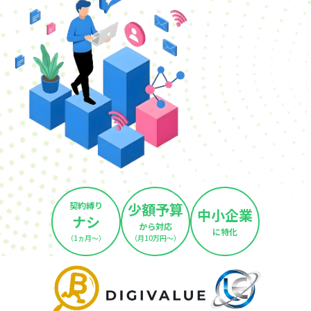
契約縛り
少額予算
中小企業
ナシ
から対応
に特化
（1ヵ月～）
（月10万円～）