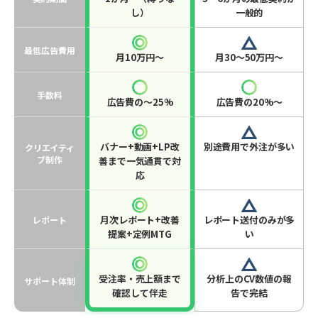
し）
一般的
最低広告費用
月10万円〜
月30〜50万円〜
手数料
広告費の〜25%
広告費の20%〜
バナー+動画+LP改
別途費用で外注が多い
クリエイティ
ブ制作
善まで一気通貫で対
応
月次レポート+改善
レポート送付のみが多
レポート
提案+定例MTG
い
受注率・売上額まで
分析上のCV数値の報
サポート体制
確認して伴走
告で完結