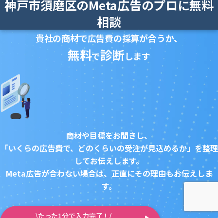
神戸市須磨区のMeta広告のプロに無料
相談
貴社の商材で広告費の採算が合うか、
無料
診断
で
します
商材や目標をお聞きし、
「いくらの広告費で、どのくらいの受注が見込めるか」を整理
してお伝えします。
Meta広告が合わない場合は、正直にその理由もお伝えしま
す。
\たった1分で入力完了！/