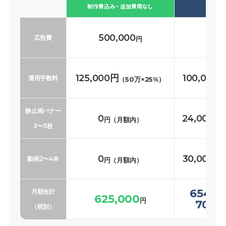
必要な
制作費込み・追加費用なし
500,000
500
広告費
円
125,000円
100,000
運用手数料
（50万×25%）
静止画バナー
0
24,000〜
円（月額内）
3〜5枚
0
30,000〜
動画2〜4本
円（月額内）
654,0
月額合計
625,000
円
700,
（税別）