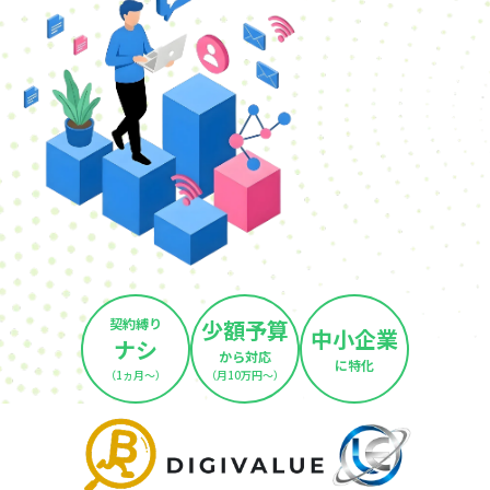
契約縛り
少額予算
中小企業
ナシ
から対応
に特化
（1ヵ月～）
（月10万円～）