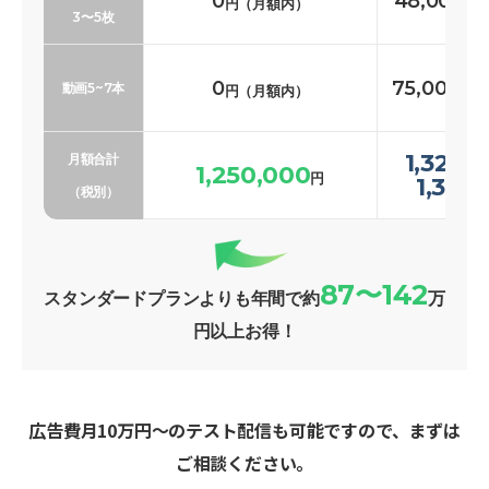
0
48,000〜
円（月額内）
3〜5枚
0
75,000〜1
動画5~7本
円（月額内）
1,323,
月額合計
1,250,000
円
1,369
（税別）
87〜142
スタンダードプランよりも年間で約
万
円以上お得！
広告費月10万円〜のテスト配信も可能ですので、まずは
ご相談ください。