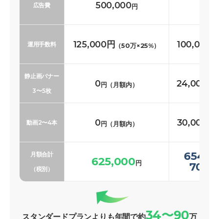
500,000
500
広告費
円
125,000円
100,000
運用手数料
（50万×25%）
静止画バナー
0
24,000〜
円（月額内）
3〜5枚
0
30,000〜
動画2〜4本
円（月額内）
654,0
月額合計
625,000
円
700,
（税別）
34〜90
スタンダードプランよりも年間で約
万