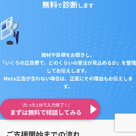
無料
診断
で
します
商材や目標をお聞きし、
「いくらの広告費で、どのくらいの受注が見込めるか」を整理
してお伝えします。
Meta広告が合わない場合は、正直にその理由もお伝えしま
す。
\たった1分で入力完了！/
まずは無料で相談してみる
ご支援開始までの流れ