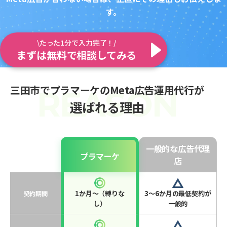
す。
\たった1分で入力完了！/
まずは無料で相談してみる
三田市でプラマーケのMeta広告運用代行が
選ばれる理由
一般的な広告代理
プラマーケ
店
1か月〜（縛りな
3〜6か月の最低契約が
契約期間
し）
一般的