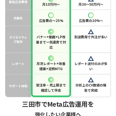
最低広告費用
月10万円〜
月30〜50万円〜
手数料
広告費の〜25%
広告費の20%〜
バナー+動画+LP改
別途費用で外注が多い
クリエイティ
ブ制作
善まで一気通貫で対
応
月次レポート+改善
レポート送付のみが多
レポート
提案+定例MTG
い
受注率・売上額まで
分析上のCV数値の報
サポート体制
確認して伴走
告で完結
三田市でMeta広告運用を
強化したい企業様へ