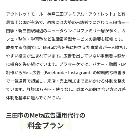
アウトレットモール「神戸三田プレミアム・アウトレット」と有
馬富士公園が有名で、週末には大勢の来訪者でにぎわう三田市――三
田駅・新三田駅周辺のニュータウンにはファミリー層が多く、カ
フェ・整体・学習塾など生活密着型サービスの需要も旺盛です。
成長する商圏では、Meta広告を先に押さえた事業者が一人勝ちし
やすい構図が生まれています。広告を出していない事業者は静か
に機会を失い続けています。プラマーケでは、バナー・動画・LP
制作からMeta広告（Facebook・Instagram）の継続的な改善ま
で一気通貫で担当し、来店・売上増加まで追いかける体制を整え
ています。月額10万円〜・縛りなし。成果への向き合い方と改善
体制を基準に選んでください。
三田市のMeta広告運用代行の
料金プラン