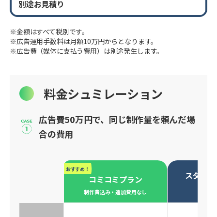
別途お見積り
※金額はすべて税別です。
※広告運用手数料は月額10万円からとなります。
※広告費（媒体に支払う費用）は別途発生します。
料金シュミレーション
広告費50万円で、同じ制作量を頼んだ場
合の費用
おすすめ！
スタンダ
コミコミプラン
必要な
制作費込み・追加費用なし