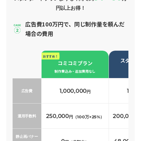
円以上お得！
広告費100万円で、同じ制作量を頼んだ
場合の費用
おすすめ！
スタンダ
コミコミプラン
必要な
制作費込み・追加費用なし
1,000,000
1,00
広告費
円
250,000
200,000
運用手数料
円（100万×25%）
円
静止画バナー