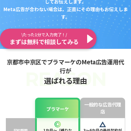
してお伝えします。
Meta広告が合わない場合は、正直にその理由もお伝えしま
す。
\たった1分で入力完了！/
まずは無料で相談してみる
京都市中京区でプラマーケのMeta広告運用代
行が
選ばれる理由
一般的な広告代理
プラマーケ
店
1か月〜（縛りな
3〜6か月の最低契約が
契約期間