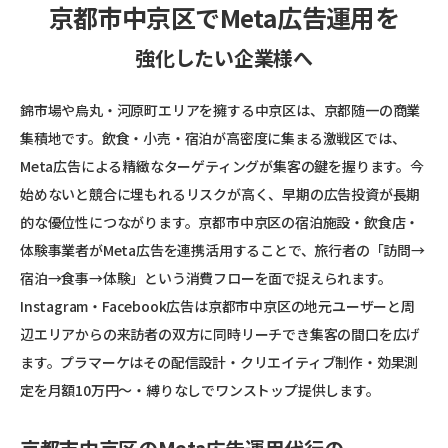
京都市中京区でMeta広告運用を
強化したい企業様へ
錦市場や烏丸・河原町エリアを擁する中京区は、京都随一の商業
集積地です。飲食・小売・宿泊が高密度に集まる激戦区では、
Meta広告による精緻なターゲティングが集客の鍵を握ります。今
始めないと競合に埋もれるリスクが高く、早期の広告投資が長期
的な優位性につながります。京都市中京区の宿泊施設・飲食店・
体験事業者がMeta広告を連携活用することで、旅行者の「訪問→
宿泊→食事→体験」という消費フローを面で捉えられます。
Instagram・Facebook広告は京都市中京区の地元ユーザーと周
辺エリアからの来訪者の双方に同時リーチでき集客の間口を広げ
ます。プラマーケはその配信設計・クリエイティブ制作・効果測
定を月額10万円〜・縛りなしでワンストップ提供します。