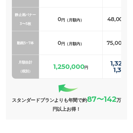
静止画バナー
0
48,000〜
円（月額内）
3〜5枚
0
75,000〜1
動画5~7本
円（月額内）
1,323,
月額合計
1,250,000
円
1,369
（税別）
87〜142
スタンダードプランよりも年間で約
万
円以上お得！