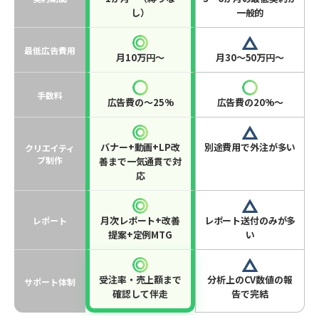
し）
一般的
最低広告費用
月10万円〜
月30〜50万円〜
手数料
広告費の〜25%
広告費の20%〜
バナー+動画+LP改
別途費用で外注が多い
クリエイティ
ブ制作
善まで一気通貫で対
応
月次レポート+改善
レポート送付のみが多
レポート
提案+定例MTG
い
受注率・売上額まで
分析上のCV数値の報
サポート体制
確認して伴走
告で完結