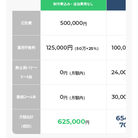
必要な
制作費込み・追加費用なし
500,000
500
広告費
円
125,000円
100,000
運用手数料
（50万×25%）
静止画バナー
0
24,000〜
円（月額内）
3〜5枚
0
30,000〜
動画2〜4本
円（月額内）
654,0
月額合計
625,000
円
700,
（税別）