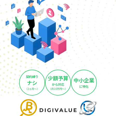
契約縛り
少額予算
中小企業
ナシ
から対応
に特化
（1ヵ月～）
（月10万円～）