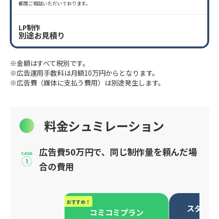
都度ご相談いただいております。
LP制作
別途お見積り
※金額はすべて税別です。
※広告運用手数料は月額10万円からとなります。
※広告費（媒体に支払う費用）は別途発生します。
料金シュミレーション
広告費50万円で、同じ制作量を頼んだ場
合の費用
おすすめ！
スタンダ
コミコミプラン