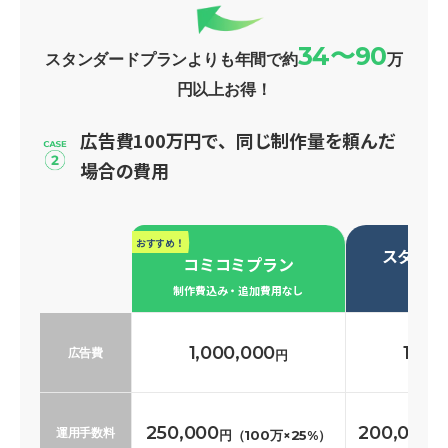
34〜90
スタンダードプランよりも年間で約
万
円以上お得！
広告費100万円で、同じ制作量を頼んだ
場合の費用
おすすめ！
スタンダ
コミコミプラン
必要な
制作費込み・追加費用なし
1,000,000
1,00
広告費
円
250,000
200,000
運用手数料
円（100万×25%）
円