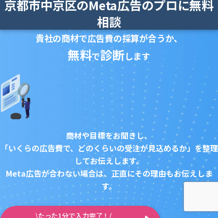
京都市中京区のMeta広告のプロに無料
相談
貴社の商材で広告費の採算が合うか、
無料
診断
で
します
商材や目標をお聞きし、
「いくらの広告費で、どのくらいの受注が見込めるか」を整理
してお伝えします。
Meta広告が合わない場合は、正直にその理由もお伝えしま
す。
\たった1分で入力完了！/