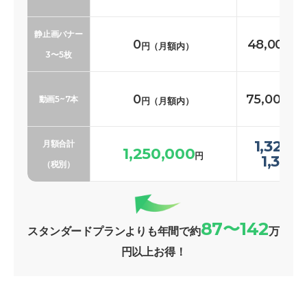
静止画バナー
0
48,000〜
円（月額内）
3〜5枚
0
75,000〜1
動画5~7本
円（月額内）
1,323,
月額合計
1,250,000
円
1,369
（税別）
87〜142
スタンダードプランよりも年間で約
万
円以上お得！