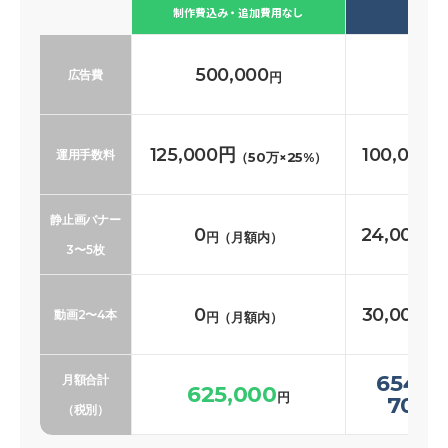
必要な
制作費込み・追加費用なし
500,000
500
広告費
円
125,000円
100,000
運用手数料
（50万×25%）
静止画バナー
0
24,000〜
円（月額内）
3〜5枚
0
30,000〜
動画2〜4本
円（月額内）
654,0
月額合計
625,000
円
700,
（税別）