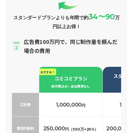
34〜90
スタンダードプランよりも年間で約
万
円以上お得！
広告費100万円で、同じ制作量を頼んだ
場合の費用
おすすめ！
スタンダ
コミコミプラン
必要な
制作費込み・追加費用なし
1,000,000
1,00
広告費
円
250,000
200,000
運用手数料
円（100万×25%）
円