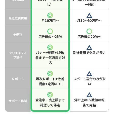
し）
一般的
最低広告費用
月10万円〜
月30〜50万円〜
手数料
広告費の〜25%
広告費の20%〜
バナー+動画+LP改
別途費用で外注が多い
クリエイティ
ブ制作
善まで一気通貫で対
応
月次レポート+改善
レポート送付のみが多
レポート
提案+定例MTG
い
受注率・売上額まで
分析上のCV数値の報
サポート体制
確認して伴走
告で完結