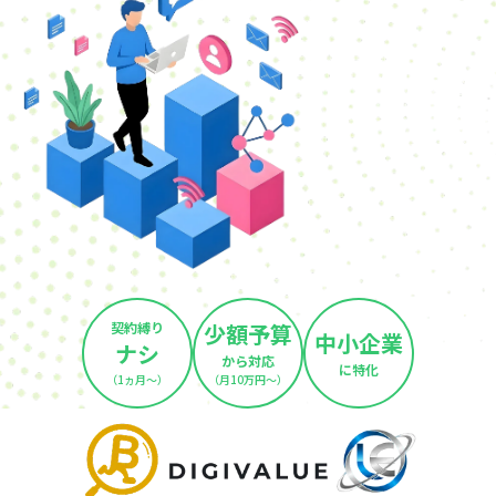
契約縛り
少額予算
中小企業
ナシ
から対応
に特化
（1ヵ月～）
（月10万円～）