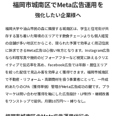
福岡市城南区でMeta広告運用を
強化したい企業様へ
福岡大学や油山市民の森に隣接する城南区は、学生と住宅街が共
存する落ち着いた環境のエリアです――飲食チェーンよりも個人経営
の店舗が多い地区だからこそ、限られた予算で効率よく周辺住民
に訴求できるMeta広告は心強い味方となります。Instagram広告
なら料理写真や施術のビフォーアフターなど視覚に訴えるクリエ
イティブで反応率を高め、Facebook広告では年齢・居住エリア
を絞った配信で見込み客を効率よく獲得できます。福岡市城南区
で不動産・リフォーム・高額商材を扱う事業者にとって、一件成
約あたりのCPA（獲得単価）管理がMeta広告成功の鍵です。プラ
マーケは問い合わせ獲得を軸にした広告設計・LP制作・継続改善
をワンストップで提供。月額10万円〜・縛りなし。