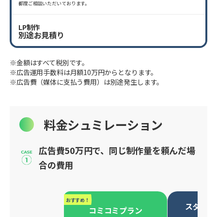
都度ご相談いただいております。
LP制作
別途お見積り
※金額はすべて税別です。
※広告運用手数料は月額10万円からとなります。
※広告費（媒体に支払う費用）は別途発生します。
料金シュミレーション
広告費50万円で、同じ制作量を頼んだ場
合の費用
おすすめ！
スタンダ
コミコミプラン