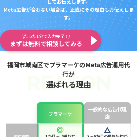
してお伝えします。
Meta広告が合わない場合は、正直にその理由もお伝えしま
す。
\たった1分で入力完了！/
まずは無料で相談してみる
福岡市城南区でプラマーケのMeta広告運用代
行が
選ばれる理由
一般的な広告代理
プラマーケ
店
1か月〜（縛りな
3〜6か月の最低契約が
契約期間