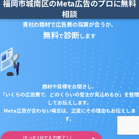
福岡市城南区のMeta広告のプロに無料
相談
貴社の商材で広告費の採算が合うか、
無料
診断
で
します
商材や目標をお聞きし、
「いくらの広告費で、どのくらいの受注が見込めるか」を整理
してお伝えします。
Meta広告が合わない場合は、正直にその理由もお伝えしま
す。
\たった1分で入力完了！/