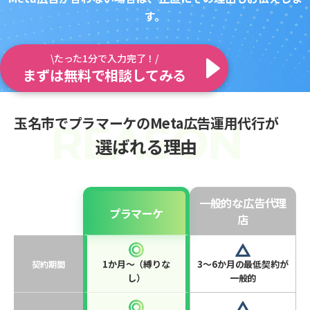
す。
\たった1分で入力完了！/
まずは無料で相談してみる
玉名市でプラマーケのMeta広告運用代行が
選ばれる理由
一般的な広告代理
プラマーケ
店
1か月〜（縛りな
3〜6か月の最低契約が
契約期間
し）
一般的