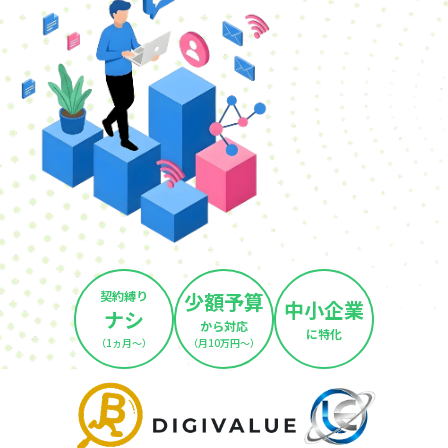
契約縛り
少額予算
中小企業
ナシ
から対応
に特化
（1ヵ月～）
（月10万円～）