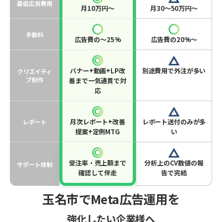
最低広告費用
月10万円〜
月30〜50万円〜
手数料
広告費の〜25%
広告費の20%〜
バナー+動画+LP改
別途費用で外注が多い
クリエイティ
ブ制作
善まで一気通貫で対
応
月次レポート+改善
レポート送付のみが多
レポート
提案+定例MTG
い
受注率・売上額まで
分析上のCV数値の報
サポート体制
確認して伴走
告で完結
玉名市でMeta広告運用を
強化したい企業様へ