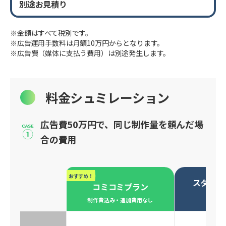
別途お見積り
※金額はすべて税別です。
※広告運用手数料は月額10万円からとなります。
※広告費（媒体に支払う費用）は別途発生します。
料金シュミレーション
広告費50万円で、同じ制作量を頼んだ場
合の費用
おすすめ！
スタンダ
コミコミプラン
必要な
制作費込み・追加費用なし