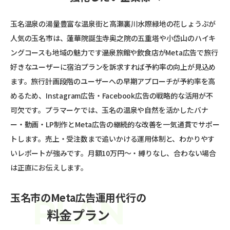
玉名温泉の湯量豊富な温泉街と高瀬裏川水際緑地の花しょうぶが
人気の玉名市は、蓮華院誕生寺奥之院の五重塔や小岱山のハイキ
ングコースも地域の魅力です――温泉旅館や飲食店がMeta広告で旅行
好きなユーザーに宿泊プランを訴求すれば予約率の向上が見込め
ます。旅行計画段階のユーザーへの早期アプローチが予約率を高
めるため、Instagram広告・Facebook広告の戦略的な活用が不
可欠です。プラマーケでは、玉名の温泉や自然を活かしたバナ
ー・動画・LP制作とMeta広告の継続的な改善を一気通貫でサポー
トします。売上・受注数まで追いかける運用体制と、わかりやす
いレポートが強みです。月額10万円〜・縛りなし、合わない場合
は正直にお伝えします。
玉名市のMeta広告運用代行の
料金プラン