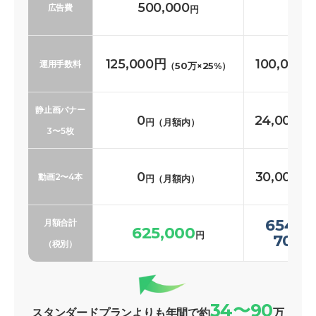
500,000
500
広告費
円
125,000円
100,000
運用手数料
（50万×25%）
静止画バナー
0
24,000〜
円（月額内）
3〜5枚
0
30,000〜
動画2〜4本
円（月額内）
654,0
月額合計
625,000
円
700,
（税別）
34〜90
スタンダードプランよりも年間で約
万