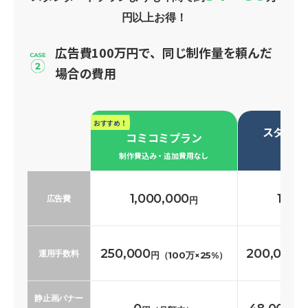
円以上お得！
広告費100万円で、同じ制作量を頼んだ
場合の費用
おすすめ！
スタンダ
コミコミプラン
必要な
制作費込み・追加費用なし
1,000,000
1,00
広告費
円
250,000
200,000
運用手数料
円（100万×25%）
円
静止画バナー