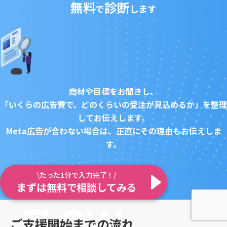
無料
診断
で
します
商材や目標をお聞きし、
「いくらの広告費で、どのくらいの受注が見込めるか」を整理
してお伝えします。
Meta広告が合わない場合は、正直にその理由もお伝えしま
す。
\たった1分で入力完了！/
まずは無料で相談してみる
ご支援開始までの流れ