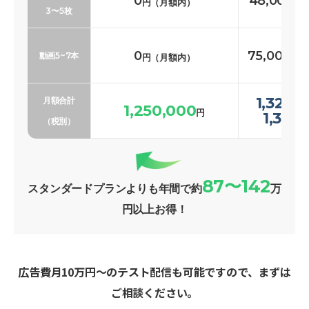
0
48,000〜
円（月額内）
3〜5枚
0
75,000〜1
動画5~7本
円（月額内）
1,323,
月額合計
1,250,000
円
1,369
（税別）
87〜142
スタンダードプランよりも年間で約
万
円以上お得！
広告費月10万円〜のテスト配信も可能ですので、まずは
ご相談ください。