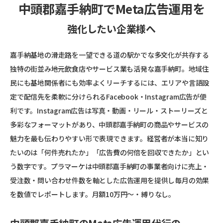
中頭郡嘉手納町でMeta広告運用を
強化したい企業様へ
嘉手納基地の滑走路を一望できる道の駅かでな――多文化が共存する
独特の街並み――地元飲食店やサービス業も活発な嘉手納町。地域住
民にも基地関係者にも効率よくリーチするには、エリアや言語設
定で配信先を柔軟に分けられるFacebook・Instagram広告が便
利です。Instagram広告は写真・動画・リール・ストーリーズと
多彩なフォーマットがあり、中頭郡嘉手納町の商品やサービスの
魅力を最も伝わりやすい形で表現できます。経営者が本当に知り
たいのは「何件売れたか」「広告費の何倍を回収できたか」とい
う数字です。プラマーケは中頭郡嘉手納町の事業者向けに売上・
受注数・問い合わせ件数を軸とした広告運用を提供し毎月の効果
を数値でレポートします。月額10万円〜・縛りなし。