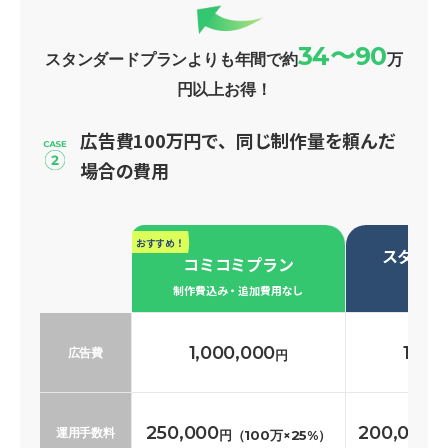
34〜90
スタンダードプランよりも年間で約
万
円以上お得！
広告費100万円で、同じ制作量を頼んだ
場合の費用
おすすめ！
スタンダ
コミコミプラン
必要な
制作費込み・追加費用なし
1,000,000
1,00
広告費
円
250,000
200,000
運用手数料
円（100万×25%）
円