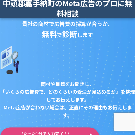
中頭郡嘉手納町のMeta広告のプロに無
料相談
貴社の商材で広告費の採算が合うか、
無料
診断
で
します
商材や目標をお聞きし、
「いくらの広告費で、どのくらいの受注が見込めるか」を整理
してお伝えします。
Meta広告が合わない場合は、正直にその理由もお伝えしま
す。
\たった1分で入力完了！/