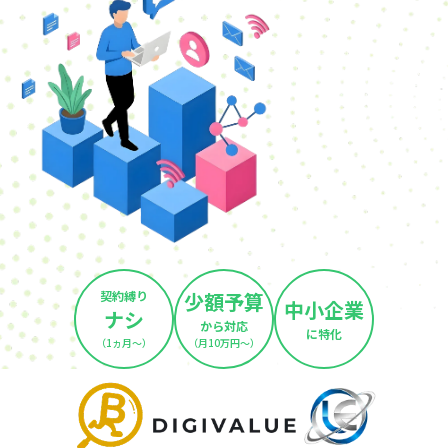
契約縛り
少額予算
中小企業
ナシ
から対応
に特化
（1ヵ月～）
（月10万円～）