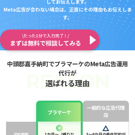
してお伝えします。
Meta広告が合わない場合は、正直にその理由もお伝えしま
す。
\たった1分で入力完了！/
まずは無料で相談してみる
中頭郡嘉手納町でプラマーケのMeta広告運用
代行が
選ばれる理由
一般的な広告代理
プラマーケ
店
1か月〜（縛りな
3〜6か月の最低契約が
契約期間