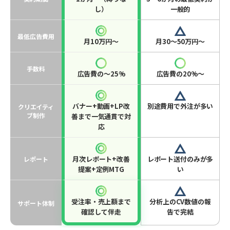
し）
一般的
最低広告費用
月10万円〜
月30〜50万円〜
手数料
広告費の〜25%
広告費の20%〜
バナー+動画+LP改
別途費用で外注が多い
クリエイティ
ブ制作
善まで一気通貫で対
応
月次レポート+改善
レポート送付のみが多
レポート
提案+定例MTG
い
受注率・売上額まで
分析上のCV数値の報
サポート体制
確認して伴走
告で完結