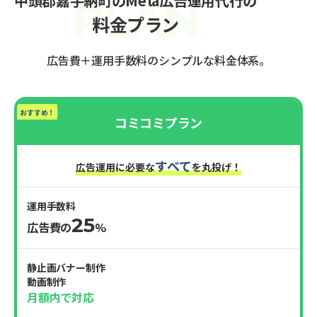
中頭郡嘉手納町のMeta広告運用代行の
料金プラン
広告費＋運用手数料のシンプルな料金体系。
おすすめ！
コミコミプラン
すべて
広告運用に必要な
を丸投げ！
運用手数料
25
広告費の
%
静止画バナー制作
動画制作
月額内で対応