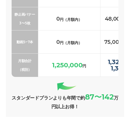
静止画バナー
0
48,000〜
円（月額内）
3〜5枚
0
75,000〜1
動画5~7本
円（月額内）
1,323,
月額合計
1,250,000
円
1,369
（税別）
87〜142
スタンダードプランよりも年間で約
万
円以上お得！