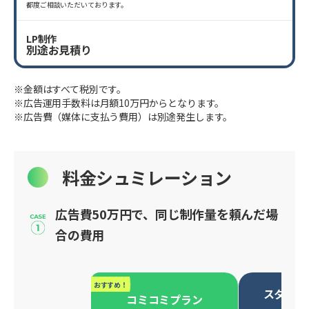
都度ご相談いただいております。
LP制作
別途お見積り
※金額はすべて税別です。
※広告運用手数料は月額10万円からとなります。
※広告費（媒体に支払う費用）は別途発生します。
料金シュミレーション
広告費50万円で、同じ制作量を頼んだ場
合の費用
おすすめ！
スタンダ
コミコミプラン