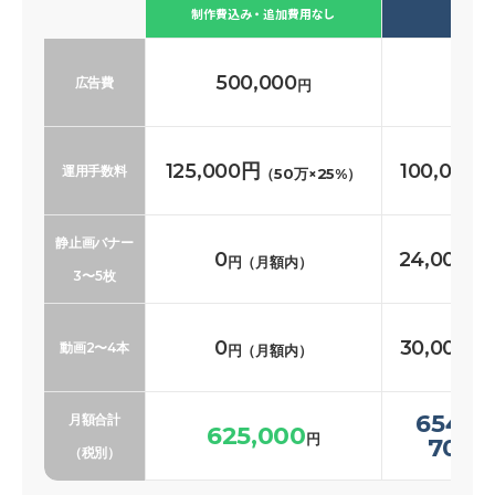
必要な
制作費込み・追加費用なし
500,000
500
広告費
円
125,000円
100,000
運用手数料
（50万×25%）
静止画バナー
0
24,000〜
円（月額内）
3〜5枚
0
30,000〜
動画2〜4本
円（月額内）
654,0
月額合計
625,000
円
700,
（税別）