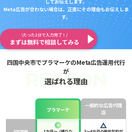
してお伝えします。
Meta広告が合わない場合は、正直にその理由もお伝えしま
す。
\たった1分で入力完了！/
まずは無料で相談してみる
四国中央市でプラマーケのMeta広告運用代行
が
選ばれる理由
一般的な広告代理
プラマーケ
店
1か月〜（縛りな
3〜6か月の最低契約が
契約期間