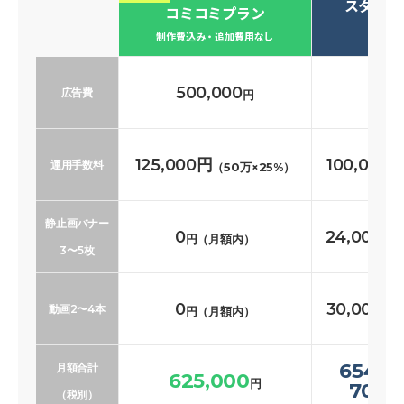
スタンダ
コミコミプラン
必要な
制作費込み・追加費用なし
500,000
500
広告費
円
125,000円
100,000
運用手数料
（50万×25%）
静止画バナー
0
24,000〜
円（月額内）
3〜5枚
0
30,000〜
動画2〜4本
円（月額内）
654,0
月額合計
625,000
円
700,
（税別）