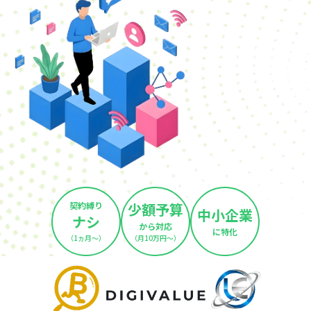
契約縛り
少額予算
中小企業
ナシ
から対応
に特化
（1ヵ月～）
（月10万円～）