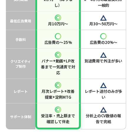
し）
一般的
最低広告費用
月10万円〜
月30〜50万円〜
手数料
広告費の〜25%
広告費の20%〜
バナー+動画+LP改
別途費用で外注が多い
クリエイティ
ブ制作
善まで一気通貫で対
応
月次レポート+改善
レポート送付のみが多
レポート
提案+定例MTG
い
受注率・売上額まで
分析上のCV数値の報
サポート体制
確認して伴走
告で完結