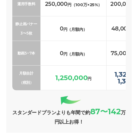
250,000
200,000
運用手数料
円（100万×25%）
円
静止画バナー
0
48,000〜
円（月額内）
3〜5枚
0
75,000〜1
動画5~7本
円（月額内）
1,323,
月額合計
1,250,000
円
1,369
（税別）
87〜142
スタンダードプランよりも年間で約
万
円以上お得！