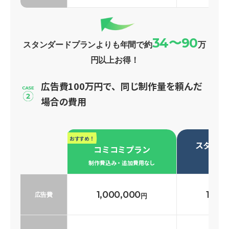
34〜90
スタンダードプランよりも年間で約
万
円以上お得！
広告費100万円で、同じ制作量を頼んだ
場合の費用
おすすめ！
スタンダ
コミコミプラン
必要な
制作費込み・追加費用なし
1,000,000
1,00
広告費
円