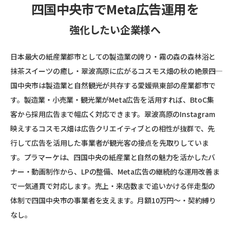
四国中央市でMeta広告運用を
強化したい企業様へ
日本最大の紙産業都市としての製造業の誇り・霧の森の森林浴と
抹茶スイーツの癒し・翠波高原に広がるコスモス畑の秋の絶景――四
国中央市は製造業と自然観光が共存する愛媛県東部の産業都市で
す。製造業・小売業・観光業がMeta広告を活用すれば、BtoC集
客から採用広告まで幅広く対応できます。翠波高原のInstagram
映えするコスモス畑は広告クリエイティブとの相性が抜群で、先
行して広告を活用した事業者が観光客の接点を先取りしていま
す。プラマーケは、四国中央の紙産業と自然の魅力を活かしたバ
ナー・動画制作から、LPの整備、Meta広告の継続的な運用改善ま
で一気通貫で対応します。売上・来店数まで追いかける伴走型の
体制で四国中央市の事業者を支えます。月額10万円〜・契約縛り
なし。