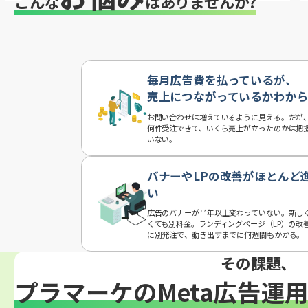
こんな
はありませんか?
毎月広告費を払っているが、
売上につながっているかわか
お問い合わせは増えているように見える。だが
何件受注できて、いくら売上が立ったのかは把
いない。
バナーやLPの改善がほとんど
い
広告のバナーが半年以上変わっていない。新し
くても別料金。ランディングページ（LP）の改
に別発注で、動き出すまでに何週間もかかる。
その課題、
プラマーケのMeta広告運