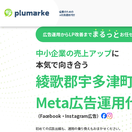
中小企業のための
Meta広告運用代行
広告運用からLP改善まで
お任
中小企業の売上アップ
に
本気で向き合う
綾歌郡宇多津
Meta広告運用
（Facebook・Instagram広告）
初めての広告出稿も、運用の乗り換えもおまかせください。