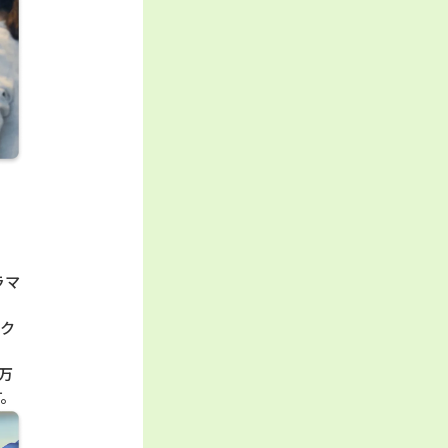
ラマ
スク
万
す。