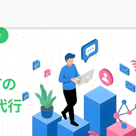
せ
町の
代行