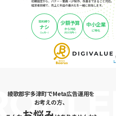
初期設定から、バナー・動画・LP制作、改善までまるごと対応。
経営者目線で、売上と利益の最大化を一緒に目指します。
契約縛り
少額予算
中小企業
ナシ
から対応
に特化
（1ヵ月～）
（月10万円～）
綾歌郡宇多津町でMeta広告運用を
お考えの方、
お悩み