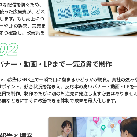
ダな配信を防ぐため、
使った広告費が、どれ
します。もし売上につ
ーやLPの訴求、営業ま
ずつ確認し、改善策を
バナー・動画・LPまで一気通貫で制作
Meta広告はSNS上で一瞬で目に留まるかどうかが勝負。貴社の強み
求ポイント、競合状況を踏まえ、反応率の高いバナー・動画・LPを
通貫で制作。制作のたびに別の外注先に発注し直す必要はありませ
必要なときにすぐに改善できる体制で成果を最大化します。
報告と提案