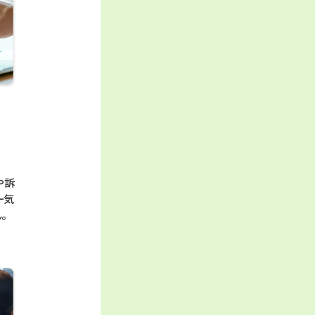
や訴
一気
ん。