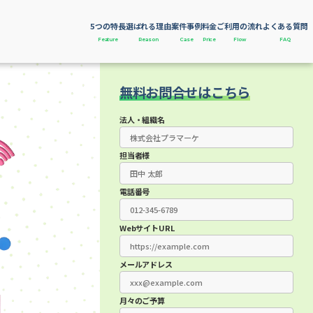
5つの特長
選ばれる理由
案件事例
料金
ご利用の流れ
よくある質問
Feature
Reason
Case
Price
Flow
FAQ
無料お問合せはこちら
法人・組織名
担当者様
電話番号
WebサイトURL
メールアドレス
月々のご予算