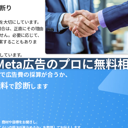
断り
を大切にしています。
場合は、正直にその理由
せん。必要に応じて、
提案することもありま
しています。
eta広告のプロに無料
で広告費の採算が合うか、
無料
診断
で
します
商材や目標をお聞きし、
くらいの受注が見込めるか」を整理してお伝えします。