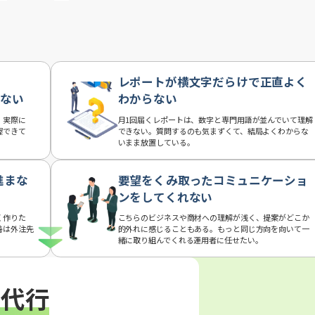
レポートが横文字だらけで正直よく
らない
わからない
、実際に
月1回届くレポートは、数字と専門用語が並んでいて理解
握できて
できない。質問するのも気まずくて、結局よくわからな
いまま放置している。
進まな
要望をくみ取ったコミュニケーショ
ンをしてくれない
く作りた
こちらのビジネスや商材への理解が浅く、提案がどこか
善は外注先
的外れに感じることもある。もっと同じ方向を向いて一
緒に取り組んでくれる運用者に任せたい。
用代行