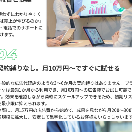
使わずにわかりやすく
ば売上が伸びるのか」
・電話でのサポートに
けます。
契約縛りなし。月10万円〜ですぐに試せる
一般的な広告代理店のような3〜6か月の契約縛りはありません。プ
ーケは最短1か月から利用でき、月10万円〜の広告費でお試し可能で
す。効果を確認しながら柔軟にスケールアップできるため、初期リ
を最小限に抑えられます。
実際に、月15万円の広告費から始めて、成果を見ながら月200〜300
円規模に拡大し、安定して黒字化しているお客様もいらっしゃいま