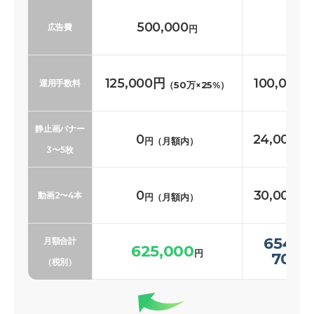
500,000
500
広告費
円
125,000円
100,000
運用手数料
（50万×25%）
静止画バナー
0
24,000〜
円（月額内）
3〜5枚
0
30,000〜
動画2〜4本
円（月額内）
654,0
月額合計
625,000
円
700,
（税別）