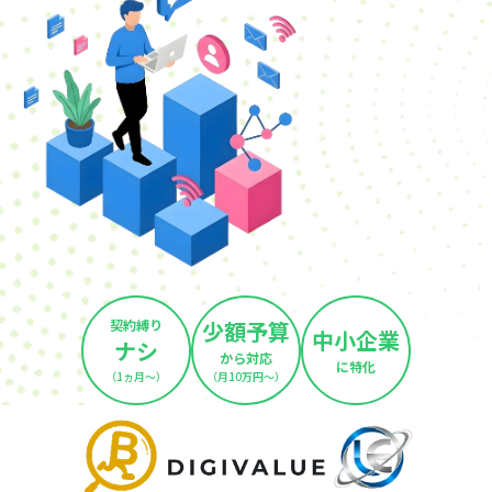
契約縛り
少額予算
中小企業
ナシ
から対応
に特化
（1ヵ月～）
（月10万円～）