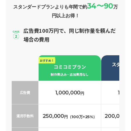
34〜90
スタンダードプランよりも年間で約
万
円以上お得！
広告費100万円で、同じ制作量を頼んだ
場合の費用
おすすめ！
スタンダ
コミコミプラン
必要な
制作費込み・追加費用なし
1,000,000
1,00
広告費
円
250,000
200,000
運用手数料
円（100万×25%）
円