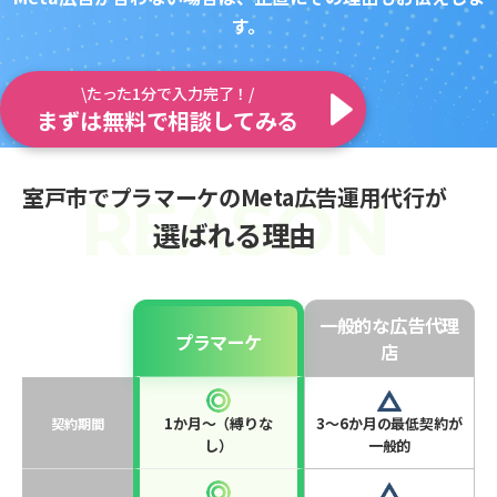
す。
\たった1分で入力完了！/
まずは無料で相談してみる
室戸市でプラマーケのMeta広告運用代行が
選ばれる理由
一般的な広告代理
プラマーケ
店
1か月〜（縛りな
3〜6か月の最低契約が
契約期間
し）
一般的