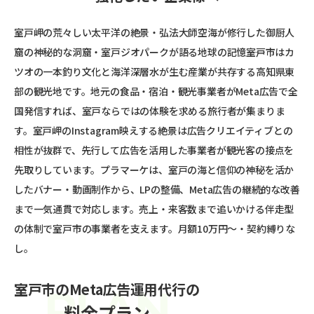
室戸岬の荒々しい太平洋の絶景・弘法大師空海が修行した御厨人
窟の神秘的な洞窟・室戸ジオパークが語る地球の記憶――室戸市はカ
ツオの一本釣り文化と海洋深層水が生む産業が共存する高知県東
部の観光地です。地元の食品・宿泊・観光事業者がMeta広告で全
国発信すれば、室戸ならではの体験を求める旅行者が集まりま
す。室戸岬のInstagram映えする絶景は広告クリエイティブとの
相性が抜群で、先行して広告を活用した事業者が観光客の接点を
先取りしています。プラマーケは、室戸の海と信仰の神秘を活か
したバナー・動画制作から、LPの整備、Meta広告の継続的な改善
まで一気通貫で対応します。売上・来客数まで追いかける伴走型
の体制で室戸市の事業者を支えます。月額10万円〜・契約縛りな
し。
室戸市のMeta広告運用代行の
料金プラン