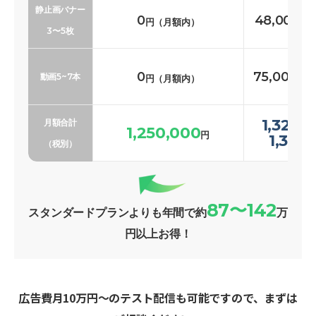
静止画バナー
0
48,000〜
円（月額内）
3〜5枚
0
75,000〜1
動画5~7本
円（月額内）
1,323,
月額合計
1,250,000
円
1,369
（税別）
87〜142
スタンダードプランよりも年間で約
万
円以上お得！
広告費月10万円〜のテスト配信も可能ですので、まずは