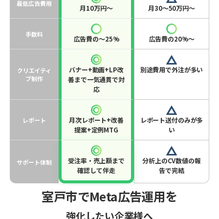
最低広告費用
月10万円〜
月30〜50万円〜
手数料
広告費の〜25%
広告費の20%〜
バナー+動画+LP改
別途費用で外注が多い
クリエイティ
ブ制作
善まで一気通貫で対
応
月次レポート+改善
レポート送付のみが多
レポート
提案+定例MTG
い
受注率・売上額まで
分析上のCV数値の報
サポート体制
確認して伴走
告で完結
室戸市でMeta広告運用を
強化したい企業様へ