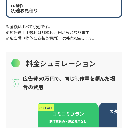
LP制作
別途お見積り
※金額はすべて税別です。
※広告運用手数料は月額10万円からとなります。
※広告費（媒体に支払う費用）は別途発生します。
料金シュミレーション
広告費50万円で、同じ制作量を頼んだ場
合の費用
おすすめ！
スタンダ
コミコミプラン
必要な
制作費込み・追加費用なし