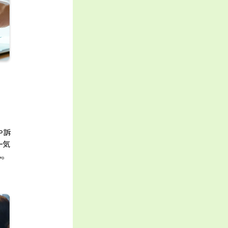
や訴
一気
ん。