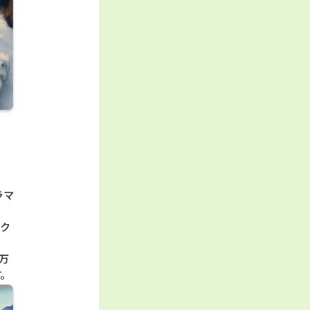
ラマ
スク
万
す。