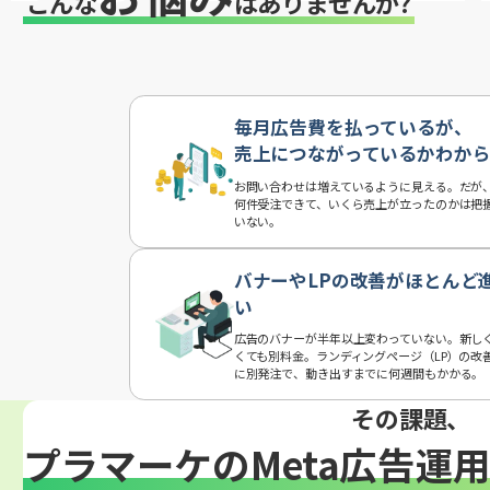
こんな
はありませんか?
毎月広告費を払っているが、
売上につながっているかわか
お問い合わせは増えているように見える。だが
何件受注できて、いくら売上が立ったのかは把
いない。
バナーやLPの改善がほとんど
い
広告のバナーが半年以上変わっていない。新し
くても別料金。ランディングページ（LP）の改
に別発注で、動き出すまでに何週間もかかる。
その課題、
プラマーケのMeta広告運