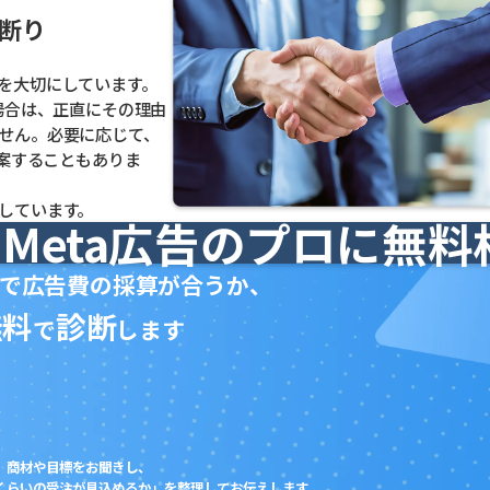
断り
を大切にしています。
場合は、正直にその理由
せん。必要に応じて、
提案することもありま
しています。
Meta広告のプロに無料
で広告費の採算が合うか、
無料
診断
で
します
商材や目標をお聞きし、
くらいの受注が見込めるか」を整理してお伝えします。