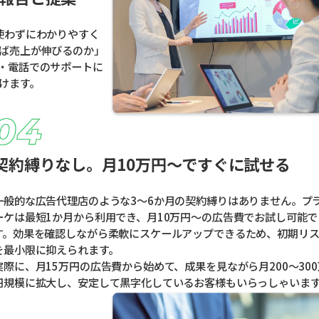
使わずにわかりやすく
ば売上が伸びるのか」
・電話でのサポートに
けます。
契約縛りなし。月10万円〜ですぐに試せる
一般的な広告代理店のような3〜6か月の契約縛りはありません。プ
ーケは最短1か月から利用でき、月10万円〜の広告費でお試し可能で
す。効果を確認しながら柔軟にスケールアップできるため、初期リ
を最小限に抑えられます。
実際に、月15万円の広告費から始めて、成果を見ながら月200〜300
円規模に拡大し、安定して黒字化しているお客様もいらっしゃいま