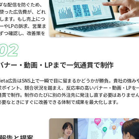
ダな配信を防ぐため、
使った広告費が、どれ
します。もし売上につ
ーやLPの訴求、営業ま
ずつ確認し、改善策を
バナー・動画・LPまで一気通貫で制作
Meta広告はSNS上で一瞬で目に留まるかどうかが勝負。貴社の強み
求ポイント、競合状況を踏まえ、反応率の高いバナー・動画・LPを
通貫で制作。制作のたびに別の外注先に発注し直す必要はありませ
必要なときにすぐに改善できる体制で成果を最大化します。
報告と提案