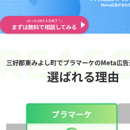
Meta広告が合
\たった1分で入力完了！/
まずは無料で相談してみる
三好郡東みよし町でプラマーケのMeta広
選ばれる理由
プラマーケ