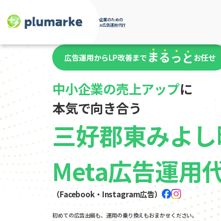
中小企業のための
Meta広告運用代行
広告運用からLP改善まで
お任せ
中小企業の売上アップ
に
本気で向き合う
三好郡東みよし
Meta広告運用
（Facebook・Instagram広告）
初めての広告出稿も、運用の乗り換えもおまかせください。