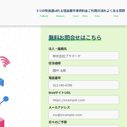
5つの特長
選ばれる理由
案件事例
料金
ご利用の流れ
よくある質問
Feature
Reason
Case
Price
Flow
FAQ
無料お問合せはこちら
法人・組織名
担当者様
電話番号
WebサイトURL
メールアドレス
月々のご予算