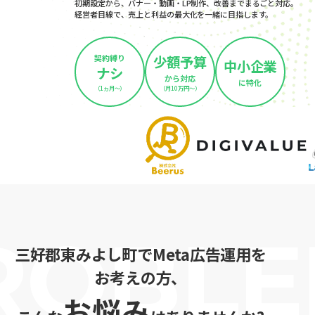
初期設定から、バナー・動画・LP制作、改善までまるごと対応。
経営者目線で、売上と利益の最大化を一緒に目指します。
契約縛り
少額予算
中小企業
ナシ
から対応
に特化
（1ヵ月～）
（月10万円～）
三好郡東みよし町でMeta広告運用を
お考えの方、
お悩み