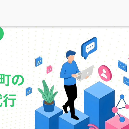
町の
代行