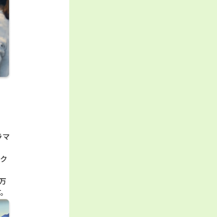
ラマ
スク
万
す。