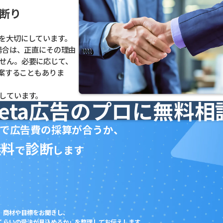
断り
を大切にしています。
場合は、正直にその理由
せん。必要に応じて、
提案することもありま
しています。
eta広告のプロに無料相
で広告費の採算が合うか、
無料
診断
で
します
商材や目標をお聞きし、
くらいの受注が見込めるか」を整理してお伝えします。