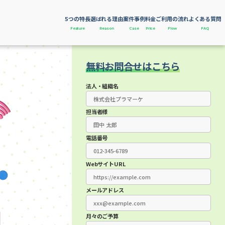
5つの特長
選ばれる理由
案件事例
料金
ご利用の流れ
よくある質問
Feature
Reason
Case
Price
Flow
FAQ
無料お問合せはこちら
法人・組織名
担当者様
電話番号
WebサイトURL
メールアドレス
月々のご予算