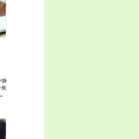
や訴
一気
ん。