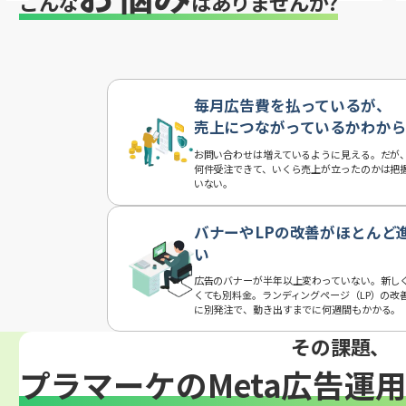
こんな
はありませんか?
毎月広告費を払っているが、
売上につながっているかわか
お問い合わせは増えているように見える。だが
何件受注できて、いくら売上が立ったのかは把
いない。
バナーやLPの改善がほとんど
い
広告のバナーが半年以上変わっていない。新し
くても別料金。ランディングページ（LP）の改
に別発注で、動き出すまでに何週間もかかる。
その課題、
プラマーケのMeta広告運