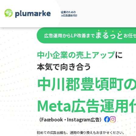
中小企業のための
Meta広告運用代行
広告運用からLP改善まで
お任
中小企業の売上アップ
に
本気で向き合う
中川郡豊頃町
Meta広告運用
（Facebook・Instagram広告）
初めての広告出稿も、運用の乗り換えもおまかせください。