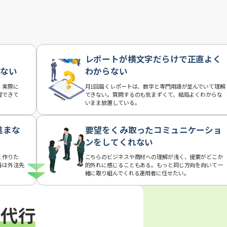
レポートが横文字だらけで正直よく
らない
わからない
、実際に
月1回届くレポートは、数字と専門用語が並んでいて理解
握できて
できない。質問するのも気まずくて、結局よくわからな
いまま放置している。
進まな
要望をくみ取ったコミュニケーショ
ンをしてくれない
く作りた
こちらのビジネスや商材への理解が浅く、提案がどこか
善は外注先
的外れに感じることもある。もっと同じ方向を向いて一
緒に取り組んでくれる運用者に任せたい。
用代行