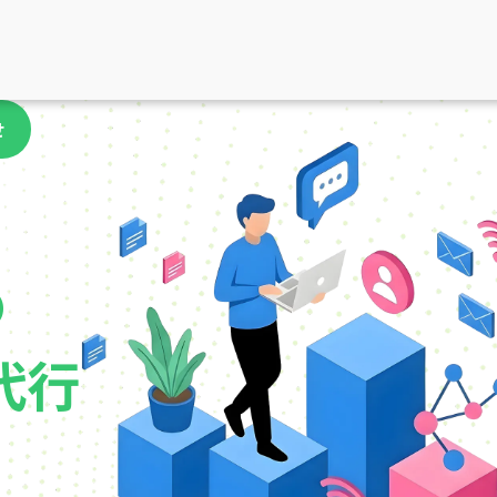
せ
の
代行