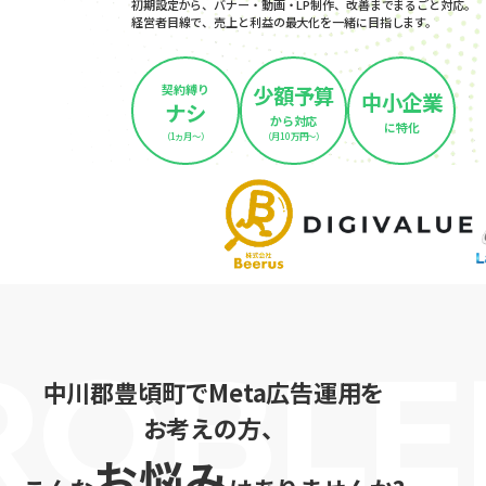
初期設定から、バナー・動画・LP制作、改善までまるごと対応。
経営者目線で、売上と利益の最大化を一緒に目指します。
契約縛り
少額予算
中小企業
ナシ
から対応
に特化
（1ヵ月～）
（月10万円～）
中川郡豊頃町でMeta広告運用を
お考えの方、
お悩み