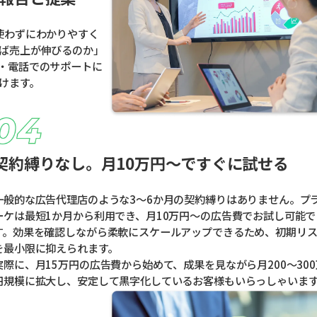
使わずにわかりやすく
ば売上が伸びるのか」
・電話でのサポートに
けます。
契約縛りなし。月10万円〜ですぐに試せる
一般的な広告代理店のような3〜6か月の契約縛りはありません。プ
ーケは最短1か月から利用でき、月10万円〜の広告費でお試し可能で
す。効果を確認しながら柔軟にスケールアップできるため、初期リ
を最小限に抑えられます。
実際に、月15万円の広告費から始めて、成果を見ながら月200〜300
円規模に拡大し、安定して黒字化しているお客様もいらっしゃいま