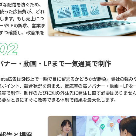
ダな配信を防ぐため、
使った広告費が、どれ
します。もし売上につ
ーやLPの訴求、営業ま
ずつ確認し、改善策を
バナー・動画・LPまで一気通貫で制作
Meta広告はSNS上で一瞬で目に留まるかどうかが勝負。貴社の強み
求ポイント、競合状況を踏まえ、反応率の高いバナー・動画・LPを
通貫で制作。制作のたびに別の外注先に発注し直す必要はありませ
必要なときにすぐに改善できる体制で成果を最大化します。
報告と提案